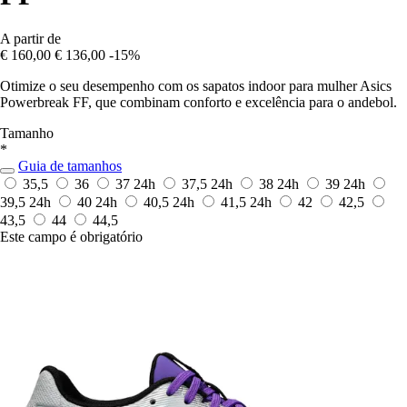
A partir de
€ 160,00
€ 136,00
-15%
Otimize o seu desempenho com os sapatos indoor para mulher Asics
Powerbreak FF, que combinam conforto e excelência para o andebol.
Tamanho
*
Guia de tamanhos
35,5
36
37
24h
37,5
24h
38
24h
39
24h
39,5
24h
40
24h
40,5
24h
41,5
24h
42
42,5
43,5
44
44,5
Este campo é obrigatório