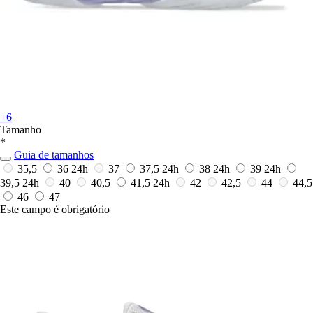
+6
Tamanho
*
Guia de tamanhos
35,5
36
24h
37
37,5
24h
38
24h
39
24h
39,5
24h
40
40,5
41,5
24h
42
42,5
44
44,5
46
47
Este campo é obrigatório