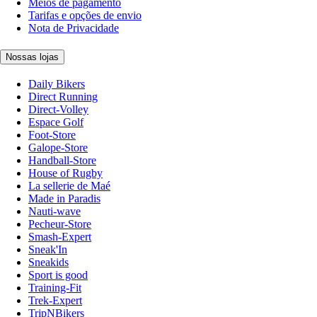
Meios de pagamento
Tarifas e opções de envio
Nota de Privacidade
Nossas lojas
Daily Bikers
Direct Running
Direct-Volley
Espace Golf
Foot-Store
Galope-Store
Handball-Store
House of Rugby
La sellerie de Maé
Made in Paradis
Nauti-wave
Pecheur-Store
Smash-Expert
Sneak'In
Sneakids
Sport is good
Training-Fit
Trek-Expert
TripNBikers