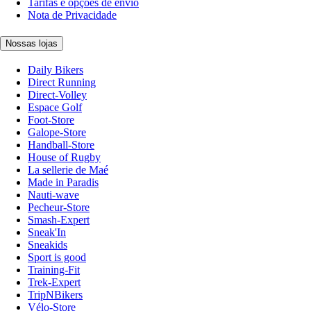
Tarifas e opções de envio
Nota de Privacidade
Nossas lojas
Daily Bikers
Direct Running
Direct-Volley
Espace Golf
Foot-Store
Galope-Store
Handball-Store
House of Rugby
La sellerie de Maé
Made in Paradis
Nauti-wave
Pecheur-Store
Smash-Expert
Sneak'In
Sneakids
Sport is good
Training-Fit
Trek-Expert
TripNBikers
Vélo-Store