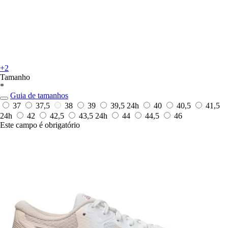
+2
Tamanho
*
Guia de tamanhos
37
37,5
38
39
39,5
24h
40
40,5
41,5
24h
42
42,5
43,5
24h
44
44,5
46
Este campo é obrigatório