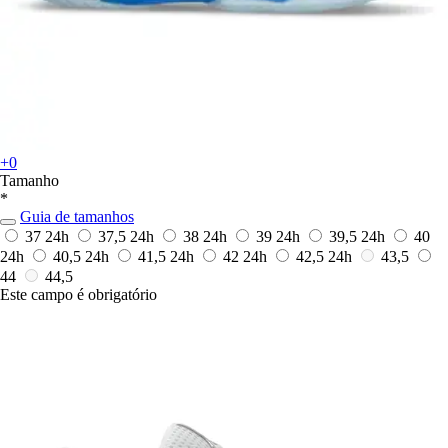
+0
Tamanho
*
Guia de tamanhos
37
24h
37,5
24h
38
24h
39
24h
39,5
24h
40
24h
40,5
24h
41,5
24h
42
24h
42,5
24h
43,5
44
44,5
Este campo é obrigatório