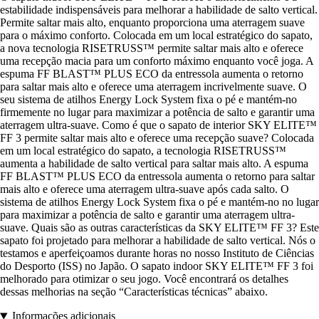
estabilidade indispensáveis para melhorar a habilidade de salto vertical.
Permite saltar mais alto, enquanto proporciona uma aterragem suave
para o máximo conforto. Colocada em um local estratégico do sapato,
a nova tecnologia RISETRUSS™ permite saltar mais alto e oferece
uma recepção macia para um conforto máximo enquanto você joga. A
espuma FF BLAST™ PLUS ECO da entressola aumenta o retorno
para saltar mais alto e oferece uma aterragem incrivelmente suave. O
seu sistema de atilhos Energy Lock System fixa o pé e mantém-no
firmemente no lugar para maximizar a potência de salto e garantir uma
aterragem ultra-suave. Como é que o sapato de interior SKY ELITE™
FF 3 permite saltar mais alto e oferece uma recepção suave? Colocada
em um local estratégico do sapato, a tecnologia RISETRUSS™
aumenta a habilidade de salto vertical para saltar mais alto. A espuma
FF BLAST™ PLUS ECO da entressola aumenta o retorno para saltar
mais alto e oferece uma aterragem ultra-suave após cada salto. O
sistema de atilhos Energy Lock System fixa o pé e mantém-no no lugar
para maximizar a potência de salto e garantir uma aterragem ultra-
suave. Quais são as outras características da SKY ELITE™ FF 3? Este
sapato foi projetado para melhorar a habilidade de salto vertical. Nós o
testamos e aperfeiçoamos durante horas no nosso Instituto de Ciências
do Desporto (ISS) no Japão. O sapato indoor SKY ELITE™ FF 3 foi
melhorado para otimizar o seu jogo. Você encontrará os detalhes
dessas melhorias na seção “Características técnicas” abaixo.
Informações adicionais