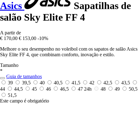
Asics
Sapatilhas de
salão Sky Elite FF 4
A partir de
€ 170,00
€ 153,00
-10%
Melhore o seu desempenho no voleibol com os sapatos de salão Asics
Sky Elite FF 4, que combinam conforto, inovação e estilo.
Tamanho
*
Guia de tamanhos
39
39,5
40
40,5
41,5
42
42,5
43,5
44
44,5
45
46
46,5
47
24h
48
49
50,5
51,5
Este campo é obrigatório