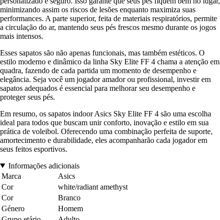
personalizado e seguro. Isso garante que seus pés fiquem bem no lugar,
minimizando assim os riscos de lesões enquanto maximiza suas
performances. A parte superior, feita de materiais respiratórios, permite
a circulação do ar, mantendo seus pés frescos mesmo durante os jogos
mais intensos.
Esses sapatos são não apenas funcionais, mas também estéticos. O
estilo moderno e dinâmico da linha Sky Elite FF 4 chama a atenção em
quadra, fazendo de cada partida um momento de desempenho e
elegância. Seja você um jogador amador ou profissional, investir em
sapatos adequados é essencial para melhorar seu desempenho e
proteger seus pés.
Em resumo, os sapatos indoor Asics Sky Elite FF 4 são uma escolha
ideal para todos que buscam unir conforto, inovação e estilo em sua
prática de voleibol. Oferecendo uma combinação perfeita de suporte,
amortecimento e durabilidade, eles acompanharão cada jogador em
seus feitos esportivos.
Informações adicionais
Marca
Asics
Cor
white/radiant amethyst
Cor
Branco
Género
Homem
Grupo etário
Adulto