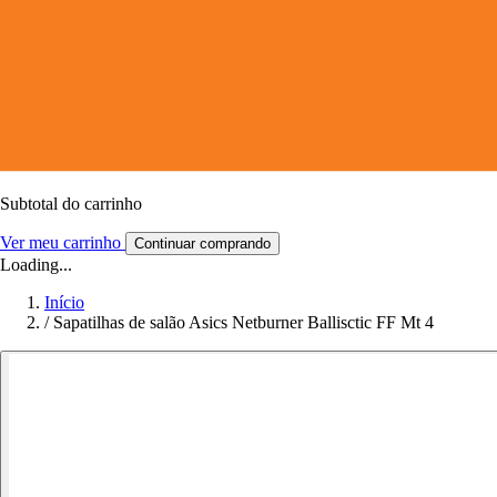
Subtotal do carrinho
Ver meu carrinho
Continuar comprando
Loading...
Início
/
Sapatilhas de salão Asics Netburner Ballisctic FF Mt 4