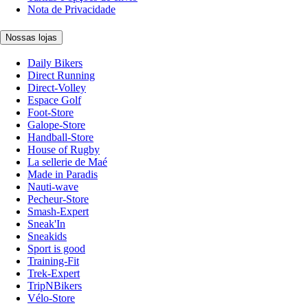
Nota de Privacidade
Nossas lojas
Daily Bikers
Direct Running
Direct-Volley
Espace Golf
Foot-Store
Galope-Store
Handball-Store
House of Rugby
La sellerie de Maé
Made in Paradis
Nauti-wave
Pecheur-Store
Smash-Expert
Sneak'In
Sneakids
Sport is good
Training-Fit
Trek-Expert
TripNBikers
Vélo-Store