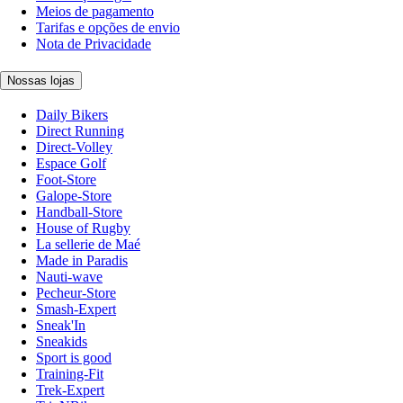
Meios de pagamento
Tarifas e opções de envio
Nota de Privacidade
Nossas lojas
Daily Bikers
Direct Running
Direct-Volley
Espace Golf
Foot-Store
Galope-Store
Handball-Store
House of Rugby
La sellerie de Maé
Made in Paradis
Nauti-wave
Pecheur-Store
Smash-Expert
Sneak'In
Sneakids
Sport is good
Training-Fit
Trek-Expert