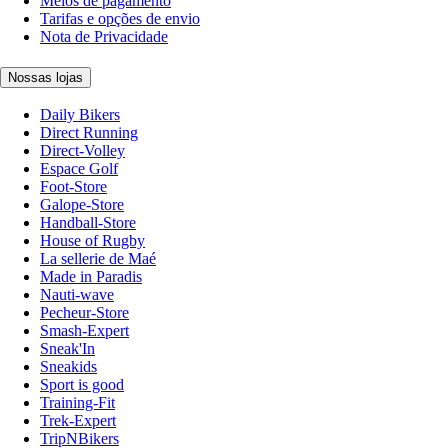
Meios de pagamento
Tarifas e opções de envio
Nota de Privacidade
Nossas lojas
Daily Bikers
Direct Running
Direct-Volley
Espace Golf
Foot-Store
Galope-Store
Handball-Store
House of Rugby
La sellerie de Maé
Made in Paradis
Nauti-wave
Pecheur-Store
Smash-Expert
Sneak'In
Sneakids
Sport is good
Training-Fit
Trek-Expert
TripNBikers