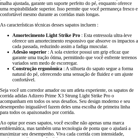
malha ajustada, garante um suporte perfeito do pé, enquanto oferece
uma respirabilidade superior. Isso permite que você permaneça fresco e
confortável mesmo durante as corridas mais longas.
As características técnicas desses sapatos incluem :
Amortecimento Light Strike Pro
: Esta entressola ultra-leve
oferece um amortecimento responsivo que absorve os impactos a
cada passada, reduzindo assim a fadiga muscular.
Adesão superior
: A sola exterior possui um grip eficaz que
garante uma tração ótima, permitindo que você enfrente terrenos
variados sem medo de escorregar.
Construção ergonômica
: A silhueta do sapato segue a forma
natural do pé, oferecendo uma sensação de fluidez e um ajuste
confortável.
Seja você um corredor amador ou um atleta experiente, os sapatos de
corrida adidas Adizero Prime X3 Strung Light Strike Pro o
acompanham em todos os seus desafios. Seu design moderno e seu
desempenho inigualável fazem deles uma escolha de primeira linha
para todos os apaixonados por corrida.
Ao optar por esses sapatos, você escolhe não apenas uma marca
emblemática, mas também uma tecnologia de ponta que o ajudará a
maximizar seu desempenho. Viva cada corrida com intensidade,