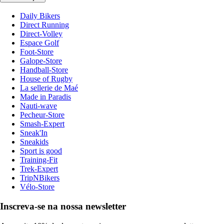
Daily Bikers
Direct Running
Direct-Volley
Espace Golf
Foot-Store
Galope-Store
Handball-Store
House of Rugby
La sellerie de Maé
Made in Paradis
Nauti-wave
Pecheur-Store
Smash-Expert
Sneak'In
Sneakids
Sport is good
Training-Fit
Trek-Expert
TripNBikers
Vélo-Store
Inscreva-se na nossa newsletter