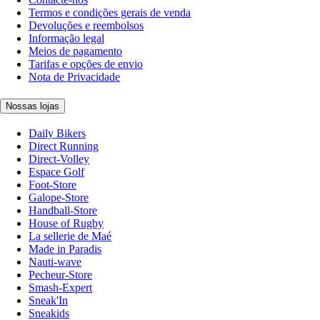
Termos e condições gerais de venda
Devoluções e reembolsos
Informação legal
Meios de pagamento
Tarifas e opções de envio
Nota de Privacidade
Nossas lojas
Daily Bikers
Direct Running
Direct-Volley
Espace Golf
Foot-Store
Galope-Store
Handball-Store
House of Rugby
La sellerie de Maé
Made in Paradis
Nauti-wave
Pecheur-Store
Smash-Expert
Sneak'In
Sneakids