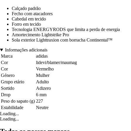
Calçado padrão
Fecho com atacadores
Cabedal em tecido
Forro em tecido
Tecnologia ENERGYRODS que limita a perda de energia
Amortecimento Lightstrike Pro
Sola exterior Lighttraxion com borracha Continental™
Informações adicionais
Marca
adidas
Cor
lidevi/blamer/maumag
Cor
Vermelho
Género
Mulher
Grupo etário
Adulto
Sortido
Adizero
Drop
6 mm
Peso do sapato (g)
227
Estabilidade
Neutre
Loading...
Loading...