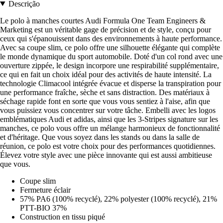
Descrição
Le polo à manches courtes Audi Formula One Team Engineers &
Marketing est un véritable gage de précision et de style, conçu pour
ceux qui s'épanouissent dans des environnements à haute performance.
Avec sa coupe slim, ce polo offre une silhouette élégante qui complète
le monde dynamique du sport automobile. Doté d'un col rond avec une
ouverture zippée, le design incorpore une respirabilité supplémentaire,
ce qui en fait un choix idéal pour des activités de haute intensité. La
technologie Climacool intégrée évacue et disperse la transpiration pour
une performance fraîche, sèche et sans distraction. Des matériaux à
séchage rapide font en sorte que vous vous sentiez à l'aise, afin que
vous puissiez vous concentrer sur votre tâche. Embelli avec les logos
emblématiques Audi et adidas, ainsi que les 3-Stripes signature sur les
manches, ce polo vous offre un mélange harmonieux de fonctionnalité
et d'héritage. Que vous soyez dans les stands ou dans la salle de
réunion, ce polo est votre choix pour des performances quotidiennes.
Élevez votre style avec une pièce innovante qui est aussi ambitieuse
que vous.
Coupe slim
Fermeture éclair
57% PA6 (100% recyclé), 22% polyester (100% recyclé), 21%
PTT-BIO 37%
Construction en tissu piqué