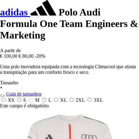
adidas
Polo Audi
Formula One Team Engineers &
Marketing
A partir de
€ 100,00
€ 80,00
-20%
Uma polo inovadora equipada com a tecnologia Climacool que afasta
a transpiração para um conforto fresco e seco.
Tamanho
*
Guia de tamanhos
XS
S
M
L
XL
2XL
3XL
Este campo é obrigatório