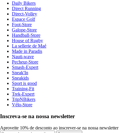
Daily Bikers
Direct Running
Direct-Volley
Espace Golf
Foot-Store
Galope-Store
Handball-Store
House of Rugby
La sellerie de Maé
Made in Paradis
Nauti-wave
Pecheur-Store
Smash-Expert
Sneak'In
Sneakids
Sport is good
Training-Fit
Trek-Expert
TripNBikers
Vélo-Store
Inscreva-se na nossa newsletter
Aproveite 10% de desconto ao inscrever-se na nossa newsletter