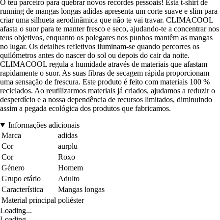
O teu parceiro para quebrar novos recordes pessoais! Esta t-shirt de
running de mangas longas adidas apresenta um corte suave e slim para
criar uma silhueta aerodinâmica que não te vai travar. CLIMACOOL
afasta o suor para te manter fresco e seco, ajudando-te a concentrar nos
teus objetivos, enquanto os polegares nos punhos mantêm as mangas
no lugar. Os detalhes refletivos iluminam-se quando percorres os
quilómetros antes do nascer do sol ou depois do cair da noite.
CLIMACOOL regula a humidade através de materiais que afastam
rapidamente o suor. As suas fibras de secagem rápida proporcionam
uma sensação de frescura. Este produto é feito com materiais 100 %
reciclados. Ao reutilizarmos materiais já criados, ajudamos a reduzir o
desperdício e a nossa dependência de recursos limitados, diminuindo
assim a pegada ecológica dos produtos que fabricamos.
Informações adicionais
Marca
adidas
Cor
aurplu
Cor
Roxo
Género
Homem
Grupo etário
Adulto
Característica
Mangas longas
Material principal
poliéster
Loading...
Loading...