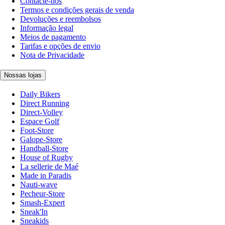
Contacte-nos
Termos e condições gerais de venda
Devoluções e reembolsos
Informação legal
Meios de pagamento
Tarifas e opções de envio
Nota de Privacidade
Nossas lojas
Daily Bikers
Direct Running
Direct-Volley
Espace Golf
Foot-Store
Galope-Store
Handball-Store
House of Rugby
La sellerie de Maé
Made in Paradis
Nauti-wave
Pecheur-Store
Smash-Expert
Sneak'In
Sneakids