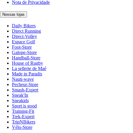
Nota de Privacidade
Nossas lojas
Daily Bikers
Direct Running
Direct-Volley
Espace Golf
Foot-Store
Galope-Store
Handball-Store
House of Rugby
La sellerie de Maé
Made in Paradis
Nauti-wave
Pecheur-Store
Smash-Expert
Sneak'In
Sneakids
Sport is good
Training-Fit
Trek-Expert
TripNBikers
Vélo-Store