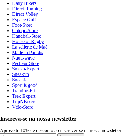
Daily Bikers
Direct Running
Direct-Volley
Espace Golf
Foot-Store
Galope-Store
Handball-Store
House of Rugby
La sellerie de Maé
Made in Paradis
Nauti-wave
Pecheur-Store
Smash-Expert
Sneak'In
Sneakids
Sport is good
Training-Fit
Trek-Expert
TripNBikers
Vélo-Store
Inscreva-se na nossa newsletter
Aproveite 10% de desconto ao inscrever-se na nossa newsletter