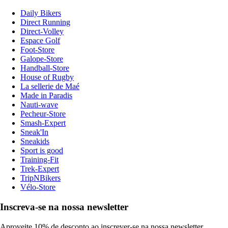
Daily Bikers
Direct Running
Direct-Volley
Espace Golf
Foot-Store
Galope-Store
Handball-Store
House of Rugby
La sellerie de Maé
Made in Paradis
Nauti-wave
Pecheur-Store
Smash-Expert
Sneak'In
Sneakids
Sport is good
Training-Fit
Trek-Expert
TripNBikers
Vélo-Store
Inscreva-se na nossa newsletter
Aproveite 10% de desconto ao inscrever-se na nossa newsletter