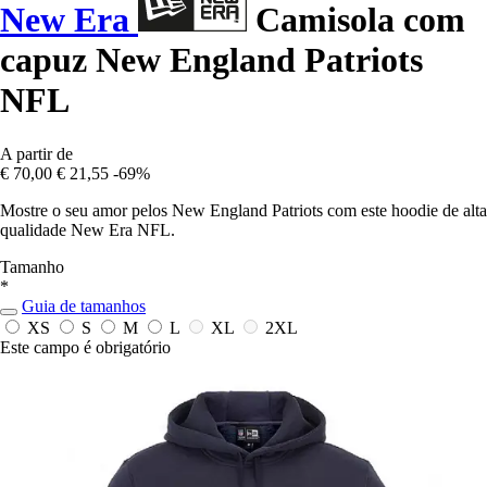
New Era
Camisola com
capuz New England Patriots
NFL
A partir de
€ 70,00
€ 21,55
-69%
Mostre o seu amor pelos New England Patriots com este hoodie de alta
qualidade New Era NFL.
Tamanho
*
Guia de tamanhos
XS
S
M
L
XL
2XL
Este campo é obrigatório