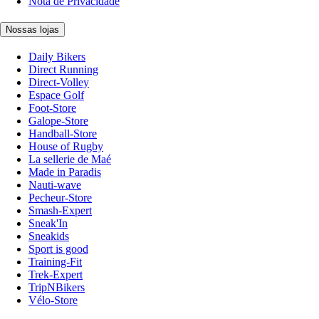
Nota de Privacidade
Nossas lojas
Daily Bikers
Direct Running
Direct-Volley
Espace Golf
Foot-Store
Galope-Store
Handball-Store
House of Rugby
La sellerie de Maé
Made in Paradis
Nauti-wave
Pecheur-Store
Smash-Expert
Sneak'In
Sneakids
Sport is good
Training-Fit
Trek-Expert
TripNBikers
Vélo-Store