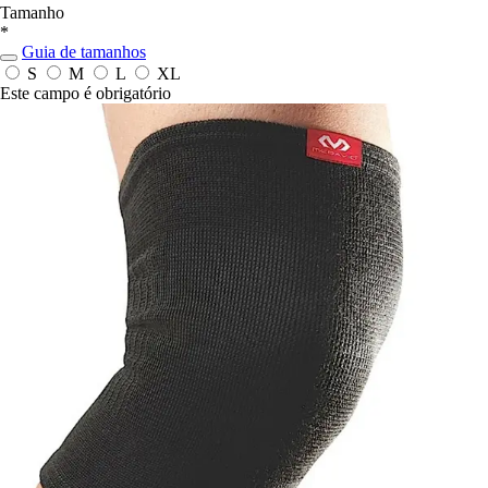
Tamanho
*
Guia de tamanhos
S
M
L
XL
Este campo é obrigatório