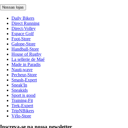
Nossas lojas
Daily Bikers
Direct Running
Direct-Volley
Espace Golf
Foot-Store
Galope-Store
Handball-Store
House of Rugby
La sellerie de Maé
Made in Paradis
Nauti-wave
Pecheur-Store
Smash-Expert
Sneak'In
Sneakids
Sport is good
Training-Fit
Trek-Expert
TripNBikers
Vélo-Store
Inscreva-se na nossa newsletter