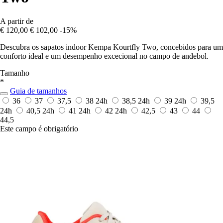
A partir de
€ 120,00
€ 102,00
-15%
Descubra os sapatos indoor Kempa Kourtfly Two, concebidos para um
conforto ideal e um desempenho excecional no campo de andebol.
Tamanho
*
Guia de tamanhos
36
37
37,5
38
24h
38,5
24h
39
24h
39,5
24h
40,5
24h
41
24h
42
24h
42,5
43
44
44,5
Este campo é obrigatório