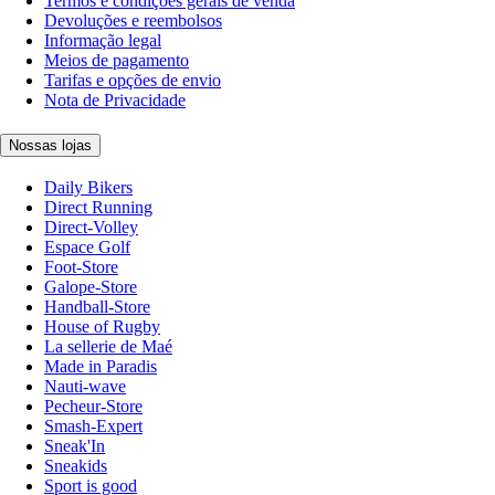
Termos e condições gerais de venda
Devoluções e reembolsos
Informação legal
Meios de pagamento
Tarifas e opções de envio
Nota de Privacidade
Nossas lojas
Daily Bikers
Direct Running
Direct-Volley
Espace Golf
Foot-Store
Galope-Store
Handball-Store
House of Rugby
La sellerie de Maé
Made in Paradis
Nauti-wave
Pecheur-Store
Smash-Expert
Sneak'In
Sneakids
Sport is good