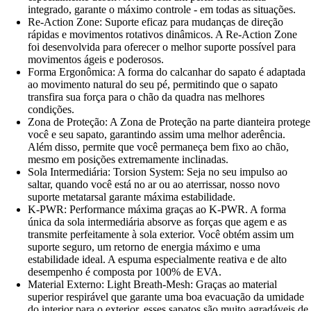
integrado, garante o máximo controle - em todas as situações.
Re-Action Zone: Suporte eficaz para mudanças de direção
rápidas e movimentos rotativos dinâmicos. A Re-Action Zone
foi desenvolvida para oferecer o melhor suporte possível para
movimentos ágeis e poderosos.
Forma Ergonômica: A forma do calcanhar do sapato é adaptada
ao movimento natural do seu pé, permitindo que o sapato
transfira sua força para o chão da quadra nas melhores
condições.
Zona de Proteção: A Zona de Proteção na parte dianteira protege
você e seu sapato, garantindo assim uma melhor aderência.
Além disso, permite que você permaneça bem fixo ao chão,
mesmo em posições extremamente inclinadas.
Sola Intermediária: Torsion System: Seja no seu impulso ao
saltar, quando você está no ar ou ao aterrissar, nosso novo
suporte metatarsal garante máxima estabilidade.
K-PWR: Performance máxima graças ao K-PWR. A forma
única da sola intermediária absorve as forças que agem e as
transmite perfeitamente à sola exterior. Você obtém assim um
suporte seguro, um retorno de energia máximo e uma
estabilidade ideal. A espuma especialmente reativa e de alto
desempenho é composta por 100% de EVA.
Material Externo: Light Breath-Mesh: Graças ao material
superior respirável que garante uma boa evacuação da umidade
do interior para o exterior, esses sapatos são muito agradáveis de