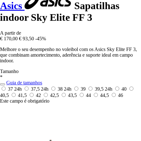
Asics
Sapatilhas
indoor Sky Elite FF 3
A partir de
€ 170,00
€ 93,50
-45%
Melhore o seu desempenho no voleibol com os Asics Sky Elite FF 3,
que combinam amortecimento, aderência e suporte ideal em campo
indoor.
Tamanho
*
Guia de tamanhos
37
24h
37,5
24h
38
24h
39
39,5
24h
40
40,5
41,5
42
42,5
43,5
44
44,5
46
Este campo é obrigatório