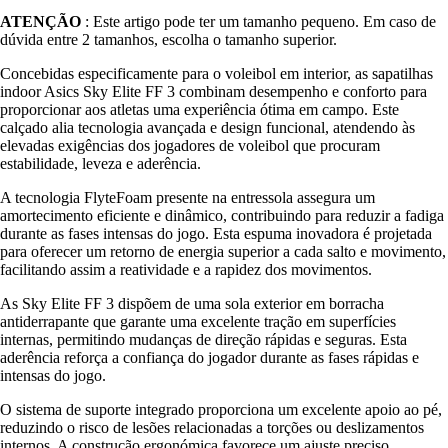
ATENÇÃO
: Este artigo pode ter um tamanho pequeno. Em caso de
dúvida entre 2 tamanhos, escolha o tamanho superior.
Concebidas especificamente para o voleibol em interior, as sapatilhas
indoor Asics Sky Elite FF 3 combinam desempenho e conforto para
proporcionar aos atletas uma experiência ótima em campo. Este
calçado alia tecnologia avançada e design funcional, atendendo às
elevadas exigências dos jogadores de voleibol que procuram
estabilidade, leveza e aderência.
A tecnologia FlyteFoam presente na entressola assegura um
amortecimento eficiente e dinâmico, contribuindo para reduzir a fadiga
durante as fases intensas do jogo. Esta espuma inovadora é projetada
para oferecer um retorno de energia superior a cada salto e movimento,
facilitando assim a reatividade e a rapidez dos movimentos.
As Sky Elite FF 3 dispõem de uma sola exterior em borracha
antiderrapante que garante uma excelente tração em superfícies
internas, permitindo mudanças de direção rápidas e seguras. Esta
aderência reforça a confiança do jogador durante as fases rápidas e
intensas do jogo.
O sistema de suporte integrado proporciona um excelente apoio ao pé,
reduzindo o risco de lesões relacionadas a torções ou deslizamentos
internos. A construção ergonómica favorece um ajuste preciso,