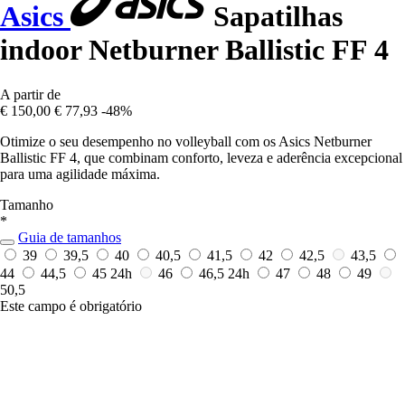
Asics
Sapatilhas
indoor Netburner Ballistic FF 4
A partir de
€ 150,00
€ 77,93
-48%
Otimize o seu desempenho no volleyball com os Asics Netburner
Ballistic FF 4, que combinam conforto, leveza e aderência excepcional
para uma agilidade máxima.
Tamanho
*
Guia de tamanhos
39
39,5
40
40,5
41,5
42
42,5
43,5
44
44,5
45
24h
46
46,5
24h
47
48
49
50,5
Este campo é obrigatório