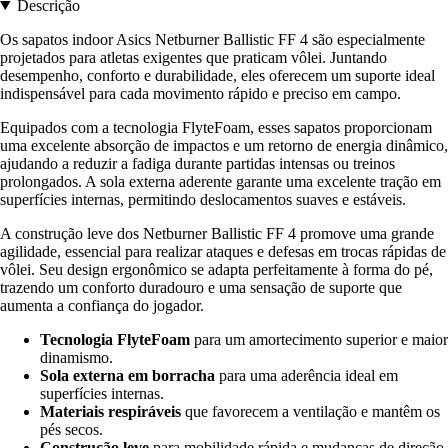
Descrição
Os sapatos indoor Asics Netburner Ballistic FF 4 são especialmente
projetados para atletas exigentes que praticam vôlei. Juntando
desempenho, conforto e durabilidade, eles oferecem um suporte ideal
indispensável para cada movimento rápido e preciso em campo.
Equipados com a tecnologia FlyteFoam, esses sapatos proporcionam
uma excelente absorção de impactos e um retorno de energia dinâmico,
ajudando a reduzir a fadiga durante partidas intensas ou treinos
prolongados. A sola externa aderente garante uma excelente tração em
superfícies internas, permitindo deslocamentos suaves e estáveis.
A construção leve dos Netburner Ballistic FF 4 promove uma grande
agilidade, essencial para realizar ataques e defesas em trocas rápidas de
vôlei. Seu design ergonômico se adapta perfeitamente à forma do pé,
trazendo um conforto duradouro e uma sensação de suporte que
aumenta a confiança do jogador.
Tecnologia FlyteFoam
para um amortecimento superior e maior
dinamismo.
Sola externa em borracha
para uma aderência ideal em
superfícies internas.
Materiais respiráveis
que favorecem a ventilação e mantêm os
pés secos.
Construção leve
para mobilidade rápida e mudanças de direção