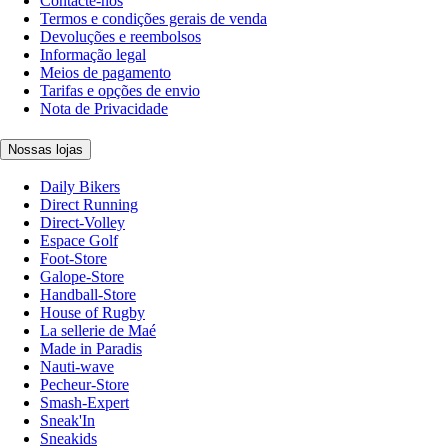
Contacte-nos
Termos e condições gerais de venda
Devoluções e reembolsos
Informação legal
Meios de pagamento
Tarifas e opções de envio
Nota de Privacidade
Nossas lojas
Daily Bikers
Direct Running
Direct-Volley
Espace Golf
Foot-Store
Galope-Store
Handball-Store
House of Rugby
La sellerie de Maé
Made in Paradis
Nauti-wave
Pecheur-Store
Smash-Expert
Sneak'In
Sneakids