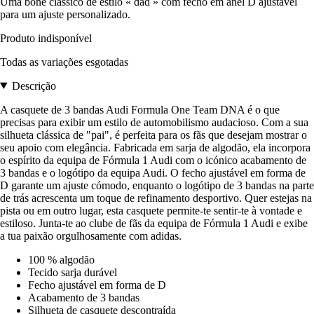
Uma boné clássico de estilo « dad » com fecho em anel D ajustável
para um ajuste personalizado.
Produto indisponível
Todas as variações esgotadas
Descrição
A casquete de 3 bandas Audi Formula One Team DNA é o que
precisas para exibir um estilo de automobilismo audacioso. Com a sua
silhueta clássica de "pai", é perfeita para os fãs que desejam mostrar o
seu apoio com elegância. Fabricada em sarja de algodão, ela incorpora
o espírito da equipa de Fórmula 1 Audi com o icónico acabamento de
3 bandas e o logótipo da equipa Audi. O fecho ajustável em forma de
D garante um ajuste cómodo, enquanto o logótipo de 3 bandas na parte
de trás acrescenta um toque de refinamento desportivo. Quer estejas na
pista ou em outro lugar, esta casquete permite-te sentir-te à vontade e
estiloso. Junta-te ao clube de fãs da equipa de Fórmula 1 Audi e exibe
a tua paixão orgulhosamente com adidas.
100 % algodão
Tecido sarja durável
Fecho ajustável em forma de D
Acabamento de 3 bandas
Silhueta de casquete descontraída