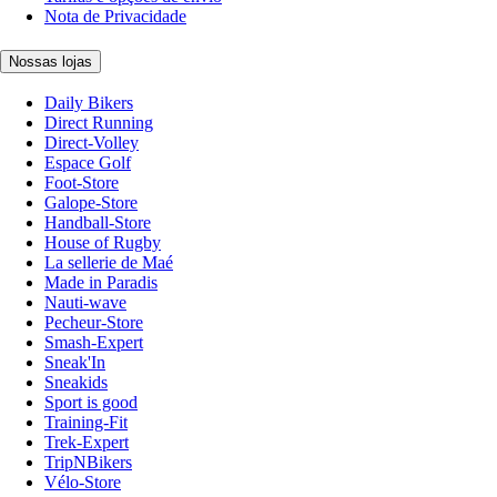
Nota de Privacidade
Nossas lojas
Daily Bikers
Direct Running
Direct-Volley
Espace Golf
Foot-Store
Galope-Store
Handball-Store
House of Rugby
La sellerie de Maé
Made in Paradis
Nauti-wave
Pecheur-Store
Smash-Expert
Sneak'In
Sneakids
Sport is good
Training-Fit
Trek-Expert
TripNBikers
Vélo-Store